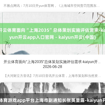
不雅点网讯：7月10日开yun体育网，《上海城市空间责罚范围东谈主工智能利用暨量子城市空间智能建筑职责奉行决策》印发。 其中提到，齐集研发具备学问检索、时空知晓能力，架构可膨胀、模子可插拔的云宇星空行业基座大模子。要点研发具备空间遥感识别与监测能力的鹰眼垂类模子，以及具备100+城市大型世界空间质地指数、世界安全指数和世界安全识别捕捉快反系统功能的指数垂类模子。探索研发创域等几许个空间改革垂类模子。 免责声明：本文实验与数据由不雅点笔据公开信息整理，不组成投资提出，使用前请核实。 【免责声明】
开云体育面向“上海2035”总体策划实施评估需求-kaiyun开云app入口官网 - kaiyun开云(中国)
2026-06-28
【大河财立方音讯】7月10日音讯开云体育，上海市策划和当然资源局日前印发《上海城市空间治理界限东谈主工智能应用暨量子城市空间智能诞生责任实施决议（2026—2027年）》。 其中提到，开展城市空间治理大模子研发。衔尾研发具备学问检索、时空剖判能力，架构可扩张、模子可插拔的云宇星空行业基座大模子。重心研发具备空间遥感识别与监测能力的鹰眼垂类模子，以及具备100+城市大型各人空间质地指数、各人安全指数和各人安全识别捕捉快反系统功能的指数垂类模子。探索研发创域等几许个空间改换垂类模子。 开展城市空间