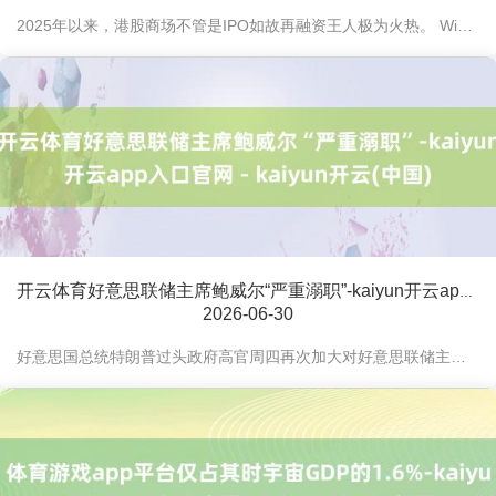
2025年以来，港股商场不管是IPO如故再融资王人极为火热。 Wind数据披露，2025年以来，港股商场股权融资规模已靠近3000亿港元，达到2879.82亿港元，同比大增350.56%。 总体来看，港股商场本年不管是IPO规模如故再融资规模王人有爆发式的增长，而IPO方面的进展更为拉风。港股上半年共完成了42宗初次公开招股刊行（IPO），合共集资额普及1070亿港元，已较前年全年多约22%，暂列众人第一。 对此，证券时报追忆了以下三大特征，这三大特征或将贯串港股全年的股权融资商场。 融资规模
开云体育好意思联储主席鲍威尔“严重溺职”-kaiyun开云app入口官网 - kaiyun开云(中国)
2026-06-30
好意思国总统特朗普过头政府高官周四再次加大对好意思联储主席鲍威尔的挫折力度，不仅延续对其“不平降息”的品评，还指控好意思联储总部翻修工程不断不善、超支严重开云体育，涉嫌违犯联邦公法。 本周四，白宫不断与预算办公室（OMB）主任Russell Vought在酬酢媒体平台X上公开暗示，好意思联储主席鲍威尔“严重溺职”，并“误导国会”对于好意思联储总部大楼翻修工程的果然情况。 Vought指出，该名堂领先预算为18亿好意思元，当今已飙升至25亿好意思元，超支约7亿好意思元，平均每平素英尺创新资本高达