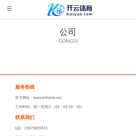
公司
GONGSI
服务热线
官方网站：www.tclhome.net
工作时间：周一至周六（09：00-18：00）
联系我们
QQ：23676895815