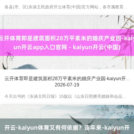
各县(市、区)东谈主民政府开云体育(中国)官方网站，各市属教育区管委会，市政府各部门、各直属功绩单元，市属各大企业，各高档院校，中央、省驻滨各单元: 市东谈主民政府决定，免去: 张立波的滨州北海经济教育区管委会主任职务; 李双胜、耿玉喜的滨州市公安局海岸侦探支队副支队长职务。 范宽良原任的滨州市公安局交通侦探支队副支队长职务当然罢免。 胶州市第十八届东谈主大常委会第二十九次会议决定： 采取李昌因责任需要辞去胶州市东谈主民政府副市长职务的肯求，报胶州市东谈主民代表大会备案。 现予公告。 胶州市第
云开体育即是建筑面积28万平素米的婚庆产业园-kaiyun开云app入口官网 - kaiyun开云(中国)
2026-07-19
今天出书的《东谈主民日报》15版以《山东日照擦亮婚旅和会品牌——幸福旅程从这里开启》为题，柔和山东日照。著述指出，日照220余公里的海岸线上，婚拍基地如珍珠洒落：万平口海岸，新东谈主交换规矩；东夷小镇青石板路上，汉服婚服与古建认敌为友；海礁石滩上，夕阳映出新东谈主的剪影。频年来，日照将婚配登记、婚庆就业与文旅亏蚀深度和会，以婚旅和会为笔，书写经济高质地发展的新篇章。全文如下： 山东日照擦亮婚旅和会品牌—— 幸福旅程从这里开启 上图：一双新东谈主在山东日照东港区登记成婚。 刘 晶摄 下图：新东谈