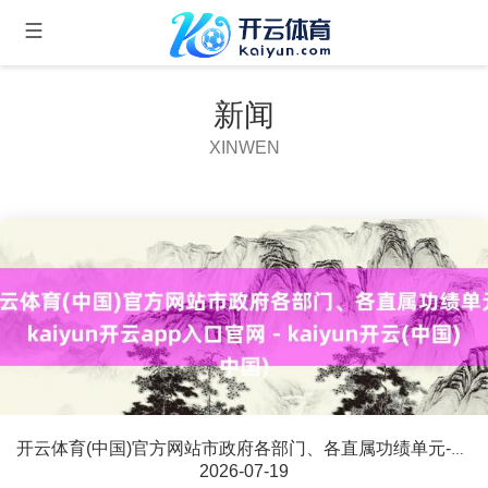
新闻
XINWEN
开云体育(中国)官方网站市政府各部门、各直属功绩单元-kaiyun开云app入口官网 - kaiyun开云(中国)
2026-07-19