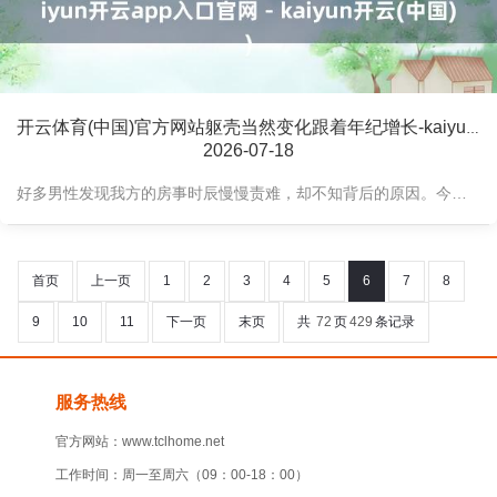
开云体育(中国)官方网站躯壳当然变化跟着年纪增长-kaiyun开云app入口官网 - kaiyun开云(中国)
2026-07-18
好多男性发现我方的房事时辰慢慢责难，却不知背后的原因。今天咱们就来揭秘房事时辰责难的5大常包涵因，帮你重拾握久力！ 1.年纪增长，躯壳当然变化 跟着年纪增长，体内雄激素水平慢慢着落，海绵体充血智力缩小，导致勃.起保管时辰责难。 2.激情压力与心焦 责任压力、经济职守或伴侣干系病笃会滋扰大脑性.爽直核心，越是系念“施展不好”，越容易酿成激情暗意，加剧时辰责难。 3.不良生计习尚 始终熬夜、抽烟酗酒、缺少畅通导致血液轮回变差，阴.茎供血不及。 4.前方腺炎或生.殖感染 前方腺炎症刺激会导致射.精阈
首页
上一页
1
2
3
4
5
6
7
8
9
10
11
下一页
末页
共
72
页
429
条记录
服务热线
官方网站：www.tclhome.net
工作时间：周一至周六（09：00-18：00）